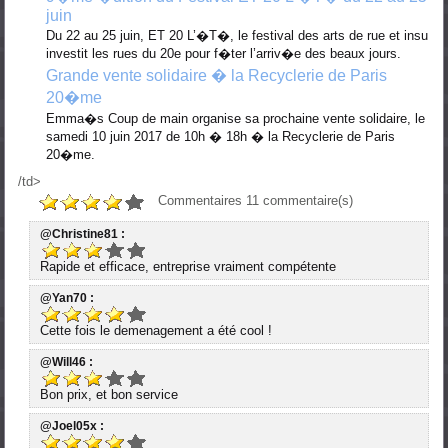
juin
Du 22 au 25 juin, ET 20 L’�T�, le festival des arts de rue et insu
investit les rues du 20e pour f�ter l’arriv�e des beaux jours.
Grande vente solidaire � la Recyclerie de Paris
20�me
Emma�s Coup de main organise sa prochaine vente solidaire, le
samedi 10 juin 2017 de 10h � 18h � la Recyclerie de Paris
20�me.
/td>
Commentaires
11
commentaire(s)
@Christine81 :
Rapide et efficace, entreprise vraiment compétente
@Yan70 :
Cette fois le demenagement a été cool !
@Will46 :
Bon prix, et bon service
@Joel05x :