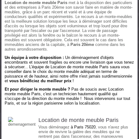
Location de monte meuble Paris
met à la disposition des particuliers
et des entreprises à Paris 20ème son savoir faire en matière de monte-
meubles, grâce à un parc récent et varié et à une équipe de
conducteurs qualifiés et expérimentés. Le recours à un monte-meubles
est la meilleure solution lorsque les lieux à déménager sont difficiles
d'accès ou lorsque les objets sont volumineux et trop lourd pour être
transporté par l'escalier ou par l'ascenseur. La voie de passage
privilégié est alors la fenêtre ou le balcon le recours à un monte-
meubles est souvent obligatoire. Cela est souvent le cas dans les
immeubles anciens de la capitale, à
Paris 20ème
comme dans les
autres arrondissements.
Un équipe à votre disposition :
Un déménagement d'objets
encombrants et souvent fragiles ou encore une livraison que vous tenez
à sécuriser... L'équipe de Location de monte meuble Paris saura vous
conseiller dans le choix du monte meuble adéquat en terme de
puissance et de hauteur, ainsi notre offre n'est jamais surdimensionnée
et
vous bénéficiez du meilleur prix
!
Et pour diriger le monte meuble ?
Pas de soucis avec Location
monte meuble Paris, c'est un technicien hautement qualifié qui
s'occupe de la direction du monte meuble ! Nous intervenons sur tout
Paris, et sur la région parisienne selon la localisation.
Location de monte meuble Paris
Vous déménagez
à
Paris 75020
, vous n'avez plus
envie de revivre la galère des meubles qui ne
rentrent pas dans l'ascenseur, des manoeuvres