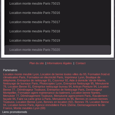
Location monte meuble Paris 75015
Location monte meuble Paris 75016
Location monte meuble Paris 75017
Location monte meuble Paris 75018
Location monte meuble Paris 75019
Location monte meuble Paris 75020
Plan du site
|
Informations légales
|
Contact
Partenaires
Location monte meuble Lyon
.
Location de benne toutes villes du 93
.
Formation froid et
climatisation Paris
.
Formation en électricité Paris
.
Imprimeur Lyon
.
Boutique de
téléphonie
.
Entreprise de nettoyage 91
.
Couvreur 92
.
Aide à domicile Val-de-Marne
.
Nettoyage de bureaux Paris
.
Photocopies Lyon
.
Entreprise Nettoyage 95
.
Menuiserie
78
.
Location Benne 91
.
Entreprise nettoyage bureau 94
.
Artisan Peinture 94
.
Location
Benne 77
.
Déménageur Toulouse
.
Entreprise de Nettoyage Paris
.
Demenageur
Montpellier
.
Formation agent maintenance du batiment
.
Location benne Nantes
.
Menuisier 77
.
Déménagement Toulouse
.
Menuiserie agencement Paris
.
Ravalement -
façade 94
.
Faire sa carte grise à Paris
.
Menuiserie du 95
.
Bennes et camion-bennes
Toulouse
.
Location Benne Lyon
.
Bennes en location (92)
.
Bennes 78
.
Location Benne
94
.
Location benne Paris
.
Agence immobiliere Paris 15ème
.
Demenagement Ile-de-
France
.
Monte meubles Lyon (69)
Liens promotionnels